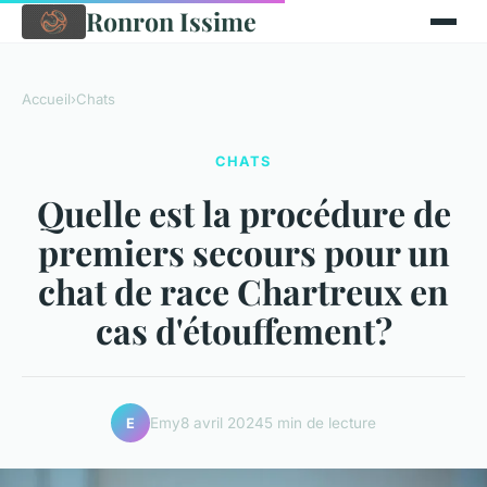
Ronron Issime
Accueil
›
Chats
CHATS
Quelle est la procédure de
premiers secours pour un
chat de race Chartreux en
cas d'étouffement?
Emy
8 avril 2024
5 min de lecture
E