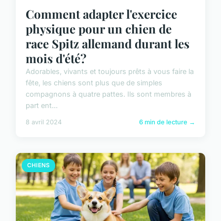
Comment adapter l'exercice
physique pour un chien de
race Spitz allemand durant les
mois d'été?
Adorables, vivants et toujours prêts à vous faire la
fête, les chiens sont plus que de simples
compagnons à quatre pattes. Ils sont membres à
part ent...
8 avril 2024
6 min de lecture →
CHIENS