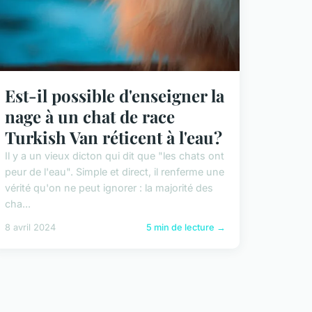
Est-il possible d'enseigner la
nage à un chat de race
Turkish Van réticent à l'eau?
Il y a un vieux dicton qui dit que "les chats ont
peur de l'eau". Simple et direct, il renferme une
vérité qu'on ne peut ignorer : la majorité des
cha...
8 avril 2024
5 min de lecture →