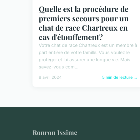
Quelle est la procédure de
premiers secours pour un
chat de race Chartreux en
cas d'étouffement?
Votre chat de race Chartreux est un membre à
part entière de votre famille. Vous voulez le
protéger et lui assurer une longue vie. Mais
savez-vous com...
8 avril 2024
5 min de lecture →
Ronron Issime