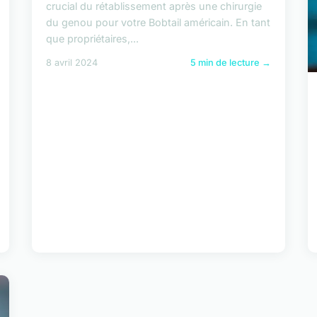
crucial du rétablissement après une chirurgie
du genou pour votre Bobtail américain. En tant
que propriétaires,...
8 avril 2024
5 min de lecture →