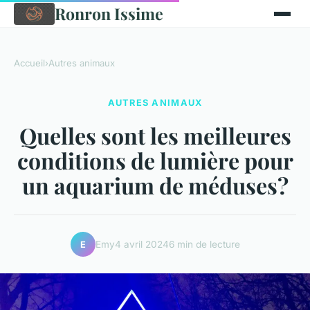
Ronron Issime
Accueil
›
Autres animaux
AUTRES ANIMAUX
Quelles sont les meilleures
conditions de lumière pour
un aquarium de méduses?
Emy
4 avril 2024
6 min de lecture
E