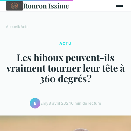
Ronron Issime
Accueil
›
Actu
ACTU
Les hiboux peuvent-ils
vraiment tourner leur tête à
360 degrés?
Emy
8 avril 2024
6 min de lecture
E